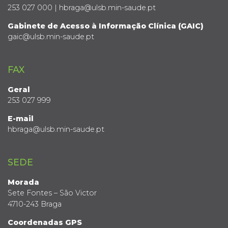
253 027 000 | hbraga@ulsb.min-saude.pt
Gabinete de Acesso à Informação Clínica (GAIC)
gaic@ulsb.min-saude.pt
FAX
Geral
253 027 999
E-mail
hbraga@ulsb.min-saude.pt
SEDE
Morada
Sete Fontes – São Victor
4710-243 Braga
Coordenadas GPS