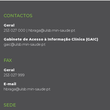
CONTACTOS
Geral
253 027 000 | hbraga@ulsb.min-saude.pt
Gabinete de Acesso à Informação Clínica (GAIC)
gaic@ulsb.min-saude.pt
FAX
Geral
253 027 999
E-mail
hbraga@ulsb.min-saude.pt
SEDE