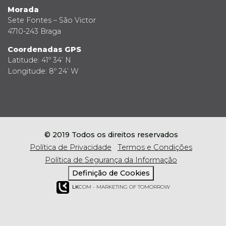
Morada
Sete Fontes – São Victor
4710-243 Braga
Coordenadas GPS
Latitude: 41º 34’ N
Longitude: 8º 24’ W
© 2019 Todos os direitos reservados
Política de Privacidade
Termos e Condições
Política de Segurança da Informação
Definição de Cookies
LK
COM - MARKETING OF TOMORROW