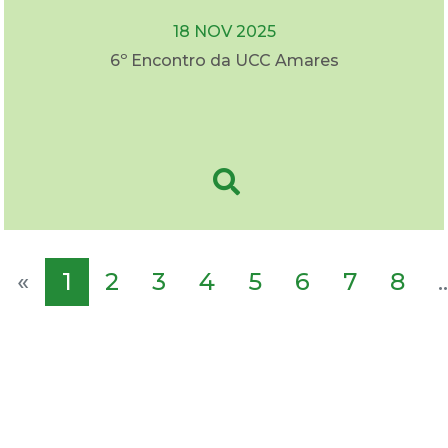
18 NOV 2025
6º Encontro da UCC Amares
«
1
2
3
4
5
6
7
8
..