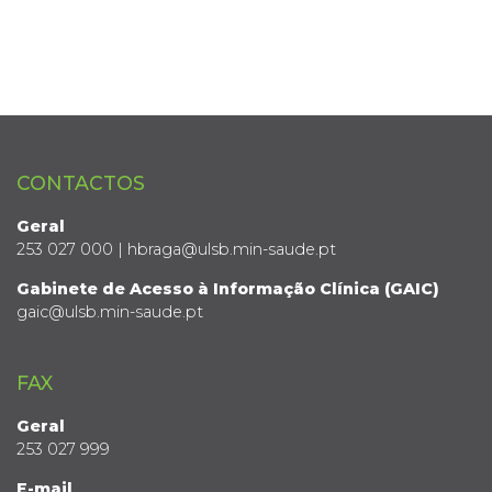
CONTACTOS
Geral
253 027 000 | hbraga@ulsb.min-saude.pt
Gabinete de Acesso à Informação Clínica (GAIC)
gaic@ulsb.min-saude.pt
FAX
Geral
253 027 999
E-mail