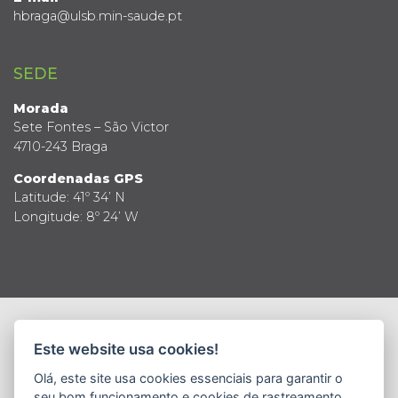
hbraga@ulsb.min-saude.pt
SEDE
Morada
Sete Fontes – São Victor
4710-243 Braga
Coordenadas GPS
Latitude: 41º 34’ N
Longitude: 8º 24’ W
© 2019 Todos os direitos reservados
Este website usa cookies!
Política de Privacidade
Termos e Condições
Política de Segurança da Informação
Olá, este site usa cookies essenciais para garantir o
Definição de Cookies
seu bom funcionamento e cookies de rastreamento