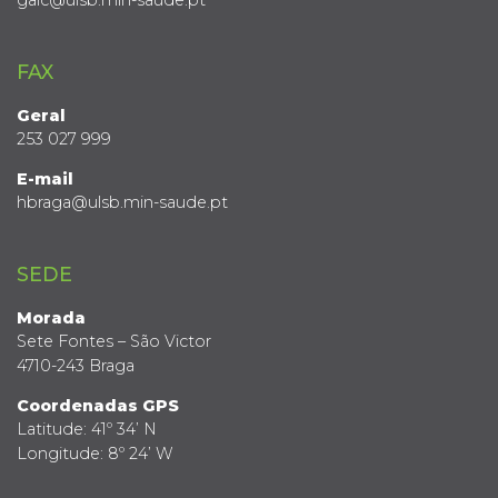
gaic@ulsb.min-saude.pt
FAX
Geral
253 027 999
E-mail
hbraga@ulsb.min-saude.pt
SEDE
Morada
Sete Fontes – São Victor
4710-243 Braga
Coordenadas GPS
Latitude: 41º 34’ N
Longitude: 8º 24’ W