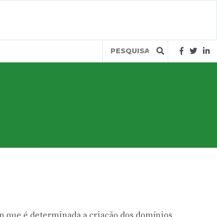
Query
m que é determinada a criação dos domínios