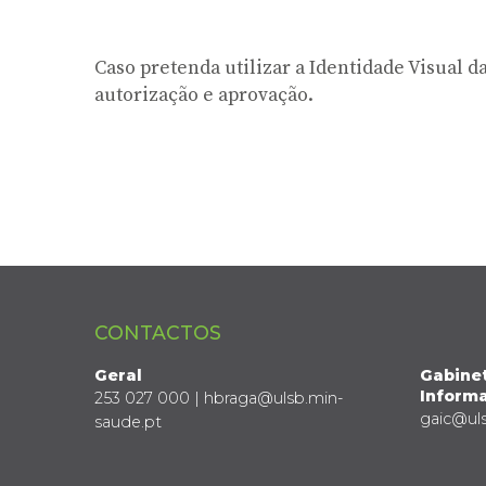
Caso pretenda utilizar a Identidade Visual 
autorização e aprovação.
CONTACTOS
Geral
Gabine
Informa
253 027 000 | hbraga@ulsb.min-
gaic@ul
saude.pt