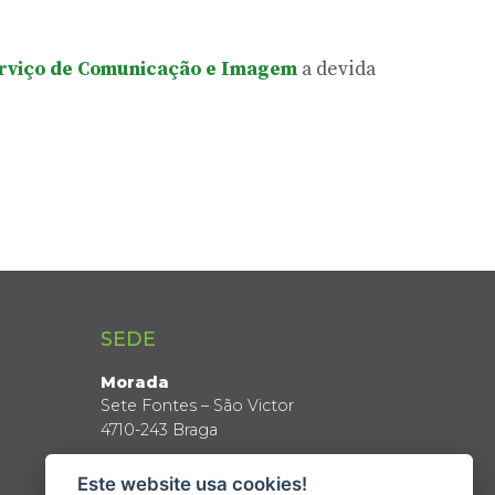
rviço de Comunicação e Imagem
a devida
SEDE
Morada
Sete Fontes – São Victor
4710-243 Braga
Coordenadas GPS
Este website usa cookies!
Latitude: 41º 34’ N