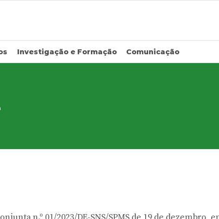
os
Investigação e Formação
Comunicação
L
Conjunta n.º 01/2023/DE-SNS/SPMS de 19 de dezembro, e