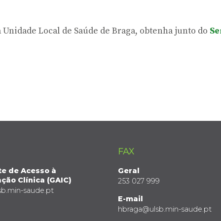
da Unidade Local de Saúde de Braga, obtenha junto do
Se
FAX
te de Acesso à
Geral
ção Clínica (GAIC)
253 027 999
sb.min-saude.pt
E-mail
hbraga@ulsb.min-saude.pt