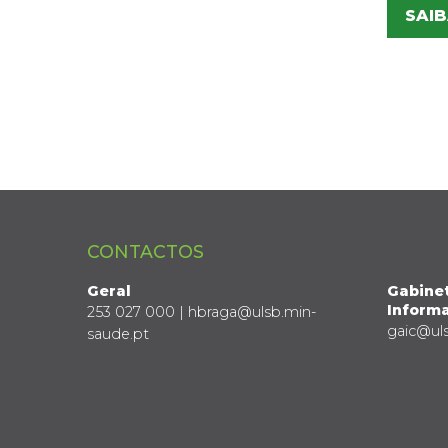
SAIB
CONTACTOS
Geral
Gabine
Informa
253 027 000 | hbraga@ulsb.min-
gaic@ul
saude.pt