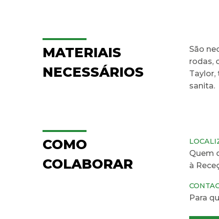
MATERIAIS
São nec
rodas, 
NECESSÁRIOS
Taylor,
sanita.
COMO
LOCALI
Quem de
COLABORAR
à Receç
CONTA
Para qu