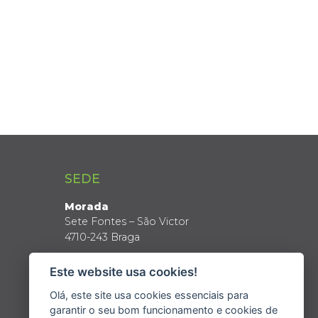
SEDE
Morada
Sete Fontes – São Victor
4710-243 Braga
Coordenadas GPS
Este website usa cookies!
Latitude: 41º 34’ N
Longitude: 8º 24’ W
Olá, este site usa cookies essenciais para
garantir o seu bom funcionamento e cookies de