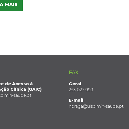
A MAIS
FAX
te de Acesso à
Geral
ção Clínica (GAIC)
253 027 999
sb.min-saude.pt
E-mail
hbraga@ulsb.min-saude.pt