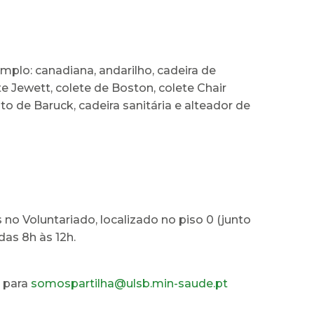
mplo: canadiana, andarilho, cadeira de
te Jewett, colete de Boston, colete Chair
pato de Baruck, cadeira sanitária e alteador de
 no Voluntariado, localizado no piso 0 (junto
das 8h às 12h.
l para
somospartilha@ulsb.min-saude.pt