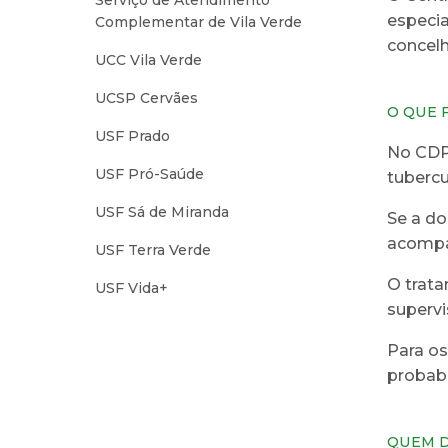
Serviço de Atendimento
especia
Complementar de Vila Verde
concelh
UCC Vila Verde
UCSP Cervães
O QUE 
USF Prado
No CDP,
USF Pró-Saúde
tubercu
USF Sá de Miranda
Se a do
acompa
USF Terra Verde
O trata
USF Vida+
supervi
Para os
probabi
QUEM D