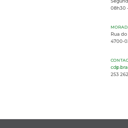
Segunda
08h30 -
MORAD
Rua do
4700-0
CONTA
cdp.br
253 26