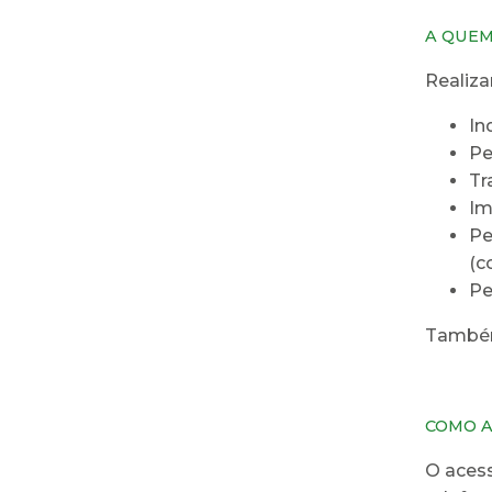
A QUEM
Realiza
In
Pe
Tr
Im
Pe
(c
Pe
Também 
COMO A
O acess