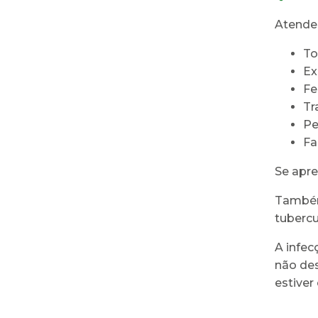
Atende
To
Ex
Fe
Tr
Pe
Fa
Se apre
Também 
tubercu
A infec
não des
estiver