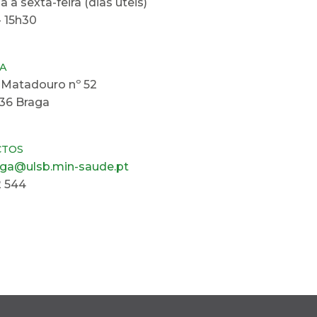
 a sexta-feira (dias úteis)
 15h30
A
 Matadouro nº 52
36 Braga
CTOS
aga@ulsb.min-saude.pt
2 544