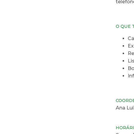
telefon
O QUE 
Ca
Ex
Re
Li
Bo
In
COORD
Ana Luí
HORÁR