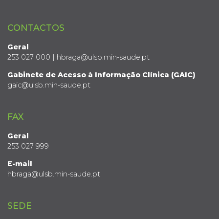
CONTACTOS
Geral
253 027 000 | hbraga@ulsb.min-saude.pt
Gabinete de Acesso à Informação Clínica (GAIC)
gaic@ulsb.min-saude.pt
FAX
Geral
253 027 999
E-mail
hbraga@ulsb.min-saude.pt
SEDE