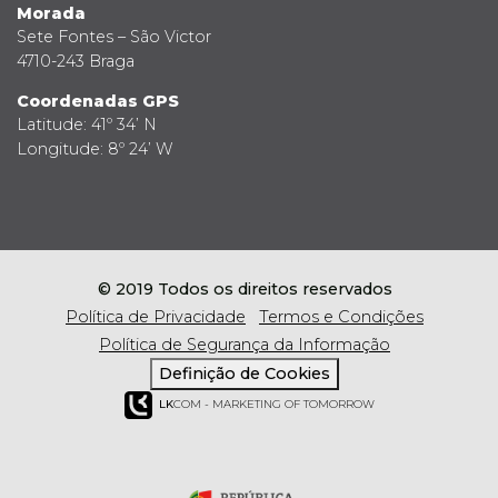
Morada
Sete Fontes – São Victor
4710-243 Braga
Coordenadas GPS
Latitude: 41º 34’ N
Longitude: 8º 24’ W
© 2019 Todos os direitos reservados
Política de Privacidade
Termos e Condições
Política de Segurança da Informação
Definição de Cookies
LK
COM - MARKETING OF TOMORROW