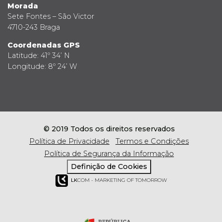
Morada
Sete Fontes – São Victor
4710-243 Braga
Coordenadas GPS
Latitude: 41º 34’ N
Longitude: 8º 24’ W
© 2019 Todos os direitos reservados
Política de Privacidade
Termos e Condições
Política de Segurança da Informação
Definição de Cookies
LK
COM - MARKETING OF TOMORROW