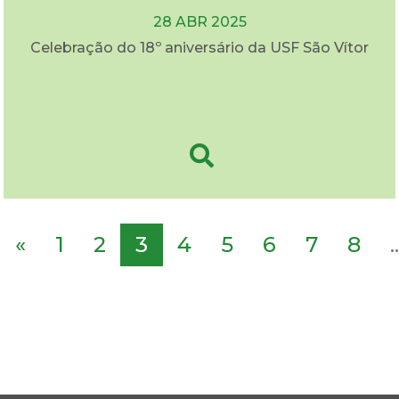
28 ABR 2025
Celebração do 18º aniversário da USF São Vítor
«
1
2
3
4
5
6
7
8
..