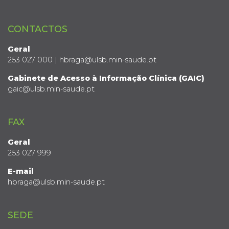
CONTACTOS
Geral
253 027 000 | hbraga@ulsb.min-saude.pt
Gabinete de Acesso à Informação Clínica (GAIC)
gaic@ulsb.min-saude.pt
FAX
Geral
253 027 999
E-mail
hbraga@ulsb.min-saude.pt
SEDE