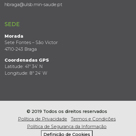
hbraga@ulsb.min-saude.pt
SEDE
Morada
Sete Fontes – São Victor
4710-243 Braga
Coordenadas GPS
Latitude: 41º 34’ N
Longitude: 8º 24’ W
© 2019 Todos os direitos reservados
Política de Privacidade
Termos e Condições
Política de Segurança da Informação
Definição de Cookies