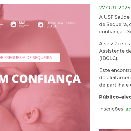
27 OUT 2025
A USF Saúde 
de Sequeira,
confiança – S
A sessão será
Assistente d
(IBCLC).
Este encontro
do aleitamen
de partilha e
Público-alvo
Inscrições,
aq