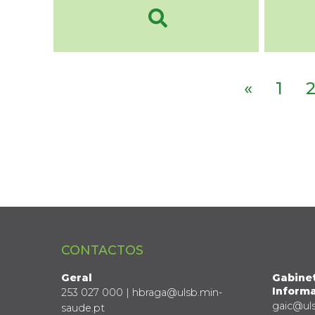
«
1
CONTACTOS
Geral
Gabine
Informa
253 027 000 | hbraga@ulsb.min-
gaic@ul
saude.pt