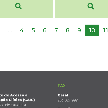
2
...
4
5
6
7
8
9
10
11
FAX
te de Acesso à
Geral
ção Clínica (GAIC)
253 027 999
sb.min-saude.pt