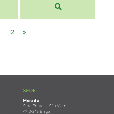
12
»
SEDE
Morada
Sete Fontes – São Victor
4710-243 Braga