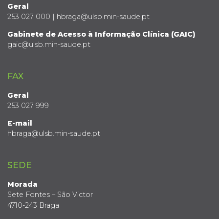
Geral
253 027 000 | hbraga@ulsb.min-saude.pt
Gabinete de Acesso à Informação Clínica (GAIC)
gaic@ulsb.min-saude.pt
FAX
Geral
253 027 999
E-mail
hbraga@ulsb.min-saude.pt
SEDE
Morada
Sete Fontes – São Victor
4710-243 Braga