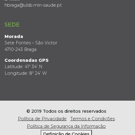
hbraga@ulsb.min-saude.pt
SEDE
Morada
Sete Fontes – São Victor
4710-243 Braga
Coordenadas GPS
Latitude: 41º 34’ N
Longitude: 8º 24’ W
© 2019 Todos os direitos reservados
Política de Privacidade
Termos e Condições
Política de Segurança da Informação
Definição de Cookies