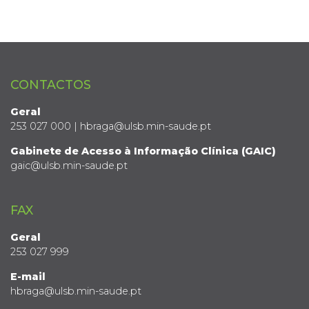
CONTACTOS
Geral
253 027 000 | hbraga@ulsb.min-saude.pt
Gabinete de Acesso à Informação Clínica (GAIC)
gaic@ulsb.min-saude.pt
FAX
Geral
253 027 999
E-mail
hbraga@ulsb.min-saude.pt