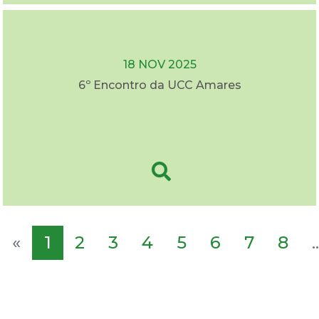
18 NOV 2025
6º Encontro da UCC Amares
«
1
2
3
4
5
6
7
8
..