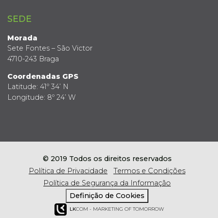
SEDE
Morada
Sete Fontes – São Victor
4710-243 Braga
Coordenadas GPS
Latitude: 41º 34’ N
Longitude: 8º 24’ W
© 2019 Todos os direitos reservados
Política de Privacidade
Termos e Condições
Política de Segurança da Informação
Definição de Cookies
LK
COM - MARKETING OF TOMORROW