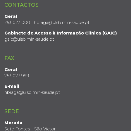
CONTACTOS
Geral
253 027 000 | hbraga@ulsb.min-saude.pt
Gabinete de Acesso à Informação Clínica (GAIC)
gaic@ulsb.min-saude.pt
FAX
Geral
253 027 999
E-mail
hbraga@ulsb.min-saude.pt
SEDE
Morada
Sete Fontes – São Victor