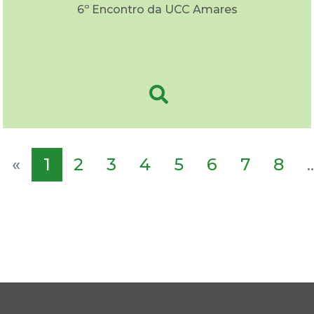
6º Encontro da UCC Amares
«
1
2
3
4
5
6
7
8
..