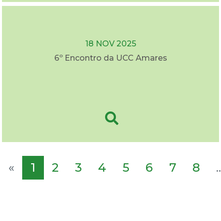
18 NOV 2025
6º Encontro da UCC Amares
«
1
2
3
4
5
6
7
8
..