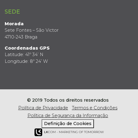
SEDE
Morada
Sete Fontes – São Victor
4710-243 Braga
Coordenadas GPS
Latitude: 41º 34’ N
Longitude: 8º 24’ W
© 2019 Todos os direitos reservados
Política de Privacidade
Termos e Condições
Política de Segurança da Informação
Definição de Cookies
LK
COM - MARKETING OF TOMORROW