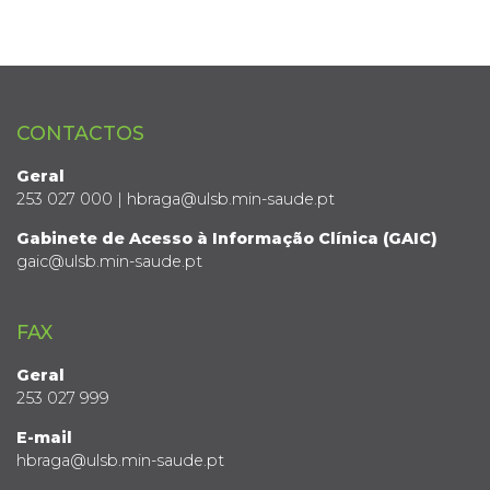
CONTACTOS
Geral
253 027 000 | hbraga@ulsb.min-saude.pt
Gabinete de Acesso à Informação Clínica (GAIC)
gaic@ulsb.min-saude.pt
FAX
Geral
253 027 999
E-mail
hbraga@ulsb.min-saude.pt