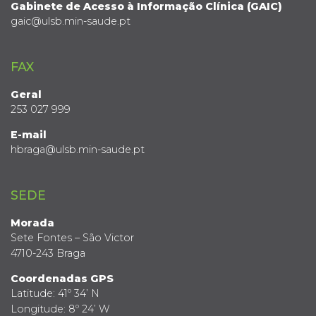
Gabinete de Acesso à Informação Clínica (GAIC)
gaic@ulsb.min-saude.pt
FAX
Geral
253 027 999
E-mail
hbraga@ulsb.min-saude.pt
SEDE
Morada
Sete Fontes – São Victor
4710-243 Braga
Coordenadas GPS
Latitude: 41º 34’ N
Longitude: 8º 24’ W