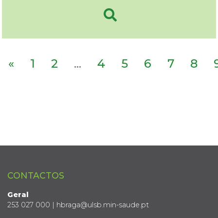
«
1
2
...
4
5
6
7
8
CONTACTOS
Geral
253 027 000 | hbraga@ulsb.min-saude.pt