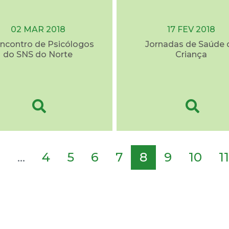
02 MAR 2018
17 FEV 2018
Encontro de Psicólogos
Jornadas de Saúde 
do SNS do Norte
Criança
2
...
4
5
6
7
8
9
10
11