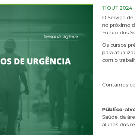
11 OUT 2024
O Serviço de 
no próximo d
Futuro dos Se
Os cursos pré
para atualiz
com o trabalh
Contamos co
Público-alvo
Saúde, da ár
alunos dos r