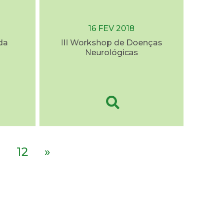
16 FEV 2018
da
III Workshop de Doenças
Neurológicas
12
»