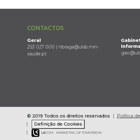
CONTACTOS
Geral
Gabine
Informa
253 027 000 | hbraga@ulsb.min-
gaic@ul
saude.pt
© 2019 Todos os direitos reservados
Política d
Definição de Cookies
LK
COM - MARKETING OF TOMORROW