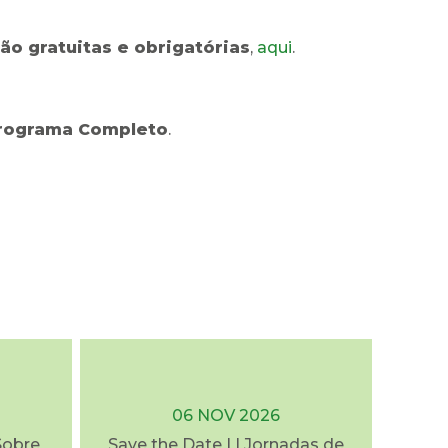
são gratuitas e obrigatórias
,
aqui
.
rograma Completo
.
06 NOV 2026
Sobre
Save the Date | I Jornadas de