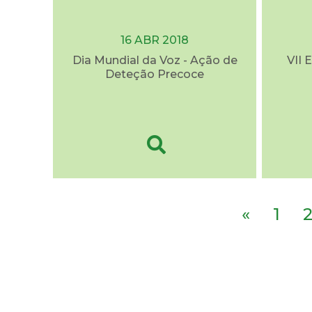
16 ABR 2018
Dia Mundial da Voz - Ação de
VII 
Deteção Precoce
«
1