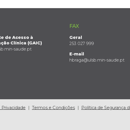
FAX
te de Acesso à
Geral
ção Clínica (GAIC)
253 027 999
sb.min-saude.pt
E-mail
hbraga@ulsb.min-saude.pt
e Privacidade
Termos e Condições
Política de Segurança 