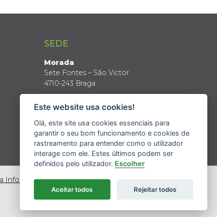
SEDE
Morada
Sete Fontes – São Victor
4710-243 Braga
Coordenadas GPS
Este website usa cookies!
Latitude: 41º 34’ N
Longitude: 8º 24’ W
Olá, este site usa cookies essenciais para
garantir o seu bom funcionamento e cookies de
rastreamento para entender como o utilizador
interage com ele. Estes últimos podem ser
definidos pelo utilizador.
Escolher
da Informação
Aceitar todos
Rejeitar todos