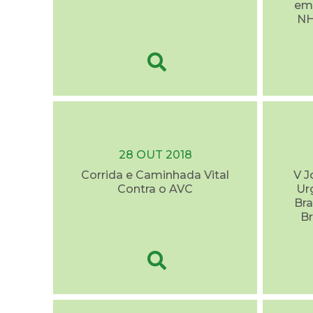
em 
NH
28 OUT 2018
Corrida e Caminhada Vital
V J
Contra o AVC
Ur
Bra
Br