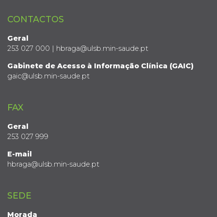
CONTACTOS
Geral
253 027 000 | hbraga@ulsb.min-saude.pt
Gabinete de Acesso à Informação Clínica (GAIC)
gaic@ulsb.min-saude.pt
FAX
Geral
253 027 999
E-mail
hbraga@ulsb.min-saude.pt
SEDE
Morada