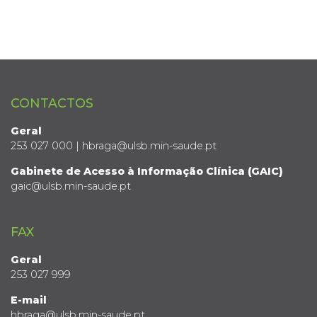
CONTACTOS
Geral
253 027 000 | hbraga@ulsb.min-saude.pt
Gabinete de Acesso à Informação Clínica (GAIC)
gaic@ulsb.min-saude.pt
FAX
Geral
253 027 999
E-mail
hbraga@ulsb.min-saude.pt