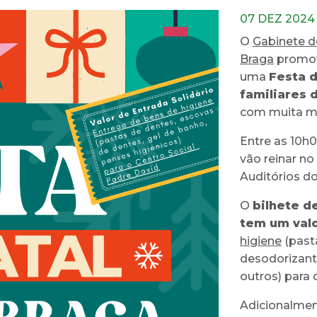
07 DEZ 2024
O
Gabinete d
Braga
promov
uma
Festa d
familiares 
com muita mú
Entre as 10h
vão reinar no
Auditórios do
O
bilhete d
tem um valo
higiene
(past
desodorizante
outros) para
Adicionalmen