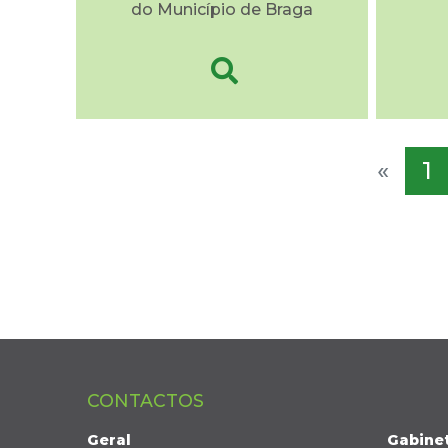
do Município de Braga
«
1
CONTACTOS
Geral
Gabine