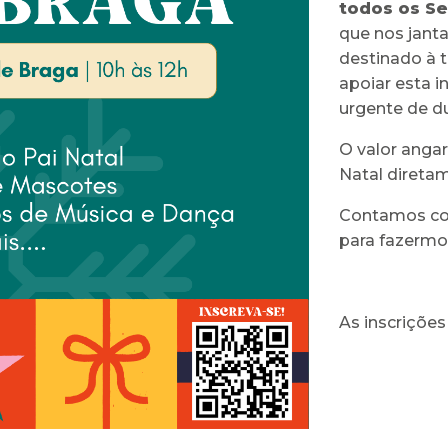
todos os Se
que nos janta
destinado à t
apoiar esta 
urgente de d
O valor angar
Natal direta
Contamos com
para fazermos
As inscrições