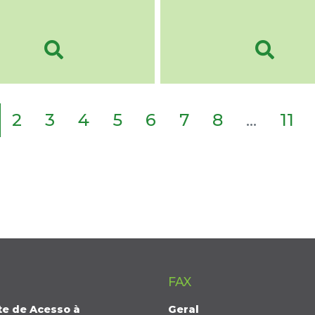
2
3
4
5
6
7
8
...
11
FAX
te de Acesso à
Geral