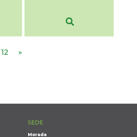
12
»
SEDE
Morada