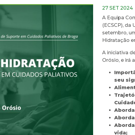
27 SET 2024
A Equipa Com
(ECSCP), da U
setembro, u
Hidratação e
A iniciativa 
Orósio, e irá
Importâ
seu sig
Aliment
Trajetó
Cuidado
Aborda
Aborda
Aborda
vida;