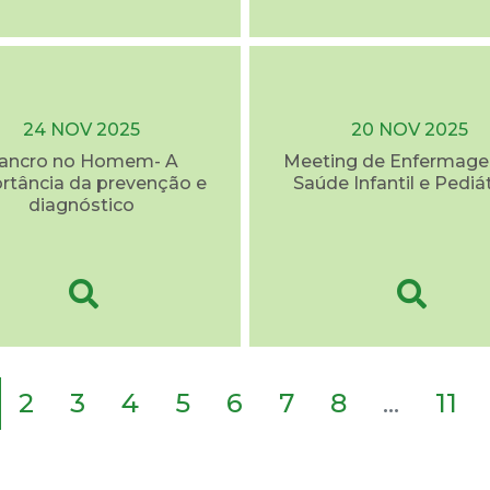
24 NOV 2025
20 NOV 2025
ancro no Homem- A
Meeting de Enfermag
rtância da prevenção e
Saúde Infantil e Pediá
diagnóstico
2
3
4
5
6
7
8
...
11