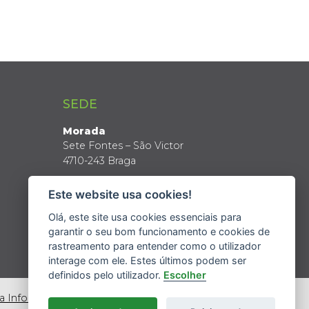
SEDE
Morada
Sete Fontes – São Victor
4710-243 Braga
Coordenadas GPS
Este website usa cookies!
Latitude: 41º 34’ N
Longitude: 8º 24’ W
Olá, este site usa cookies essenciais para
garantir o seu bom funcionamento e cookies de
rastreamento para entender como o utilizador
interage com ele. Estes últimos podem ser
definidos pelo utilizador.
Escolher
da Informação