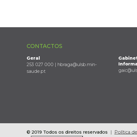
CONTACTOS
Geral
Gabine
Informa
253 027 000 | hbraga@ulsb.min-
gaic@ul
saude.pt
© 2019 Todos os direitos reservados
Política d