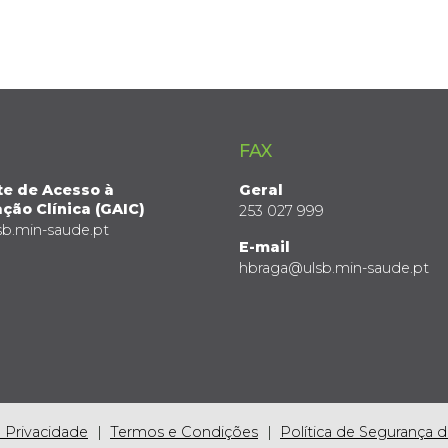
FAX
te de Acesso à
Geral
ção Clínica (GAIC)
253 027 999
sb.min-saude.pt
E-mail
hbraga@ulsb.min-saude.pt
e Privacidade
Termos e Condições
Política de Segurança 