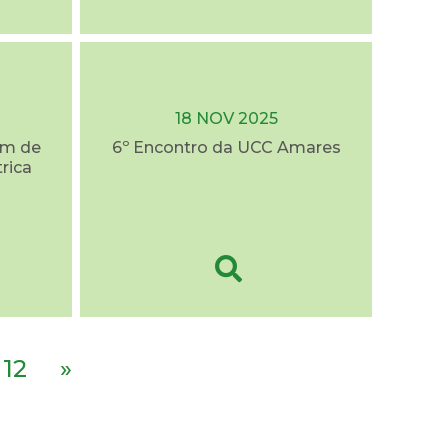
18 NOV 2025
em de
6º Encontro da UCC Amares
trica
12
»