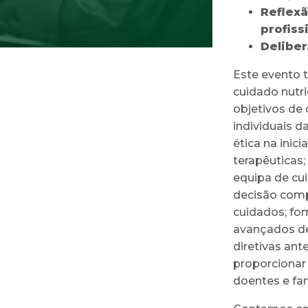
Reflex
profiss
Deliber
Este evento 
cuidado nutri
objetivos de 
individuais d
ética na inic
terapêuticas;
equipa de cu
decisão comp
cuidados; fo
avançados de 
diretivas ant
proporcionar
doentes e fam