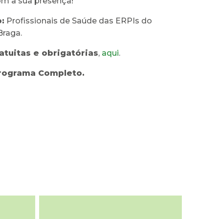
m a sua presença!
:
Profissionais de Saúde das ERPIs do
Braga.
ratuitas e obrigatórias
,
aqui
.
rograma Completo.