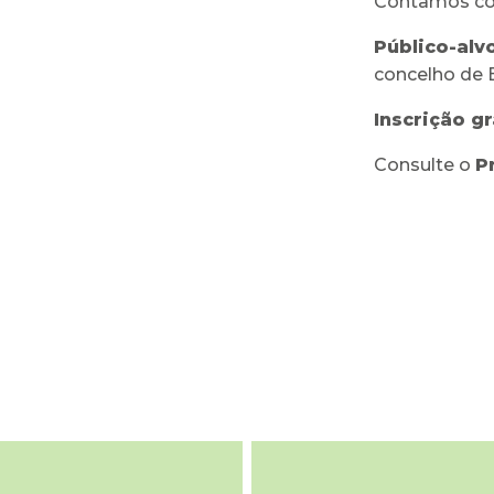
Contamos co
Público-alvo
concelho de 
Inscrição g
Consulte o
P