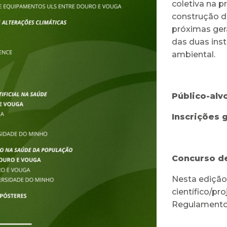
coletiva na p
construção de
próximas ger
das duas ins
ambiental.
Público-alv
Inscrições 
Concurso d
Nesta edição
científico/pr
Regulamento 