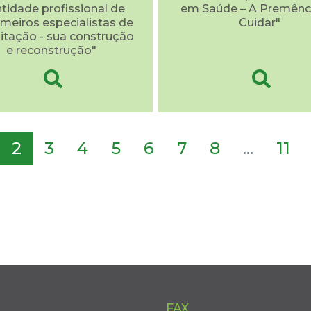
ntidade profissional de
em Saúde – A Premênc
meiros especialistas de
Cuidar"
litação - sua construção
e reconstrução"
2
3
4
5
6
7
8
...
11
FAX