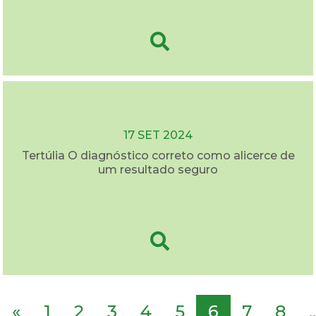
17 SET 2024
Tertúlia O diagnóstico correto como alicerce de
um resultado seguro
«
1
2
3
4
5
6
7
8
..