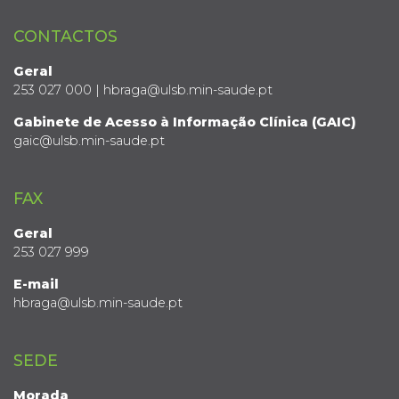
CONTACTOS
Geral
253 027 000 | hbraga@ulsb.min-saude.pt
Gabinete de Acesso à Informação Clínica (GAIC)
gaic@ulsb.min-saude.pt
FAX
Geral
253 027 999
E-mail
hbraga@ulsb.min-saude.pt
SEDE
Morada