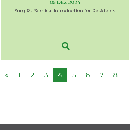
05 DEZ 2024
SurgIR - Surgical Introduction for Residents
«
1
2
3
4
5
6
7
8
..