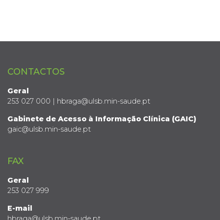
CONTACTOS
Geral
253 027 000 | hbraga@ulsb.min-saude.pt
Gabinete de Acesso à Informação Clínica (GAIC)
gaic@ulsb.min-saude.pt
FAX
Geral
253 027 999
E-mail
hbraga@ulsb.min-saude.pt