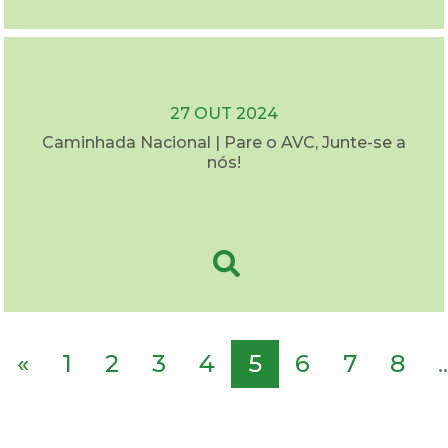
27 OUT 2024
Caminhada Nacional | Pare o AVC, Junte-se a
nós!
«
1
2
3
4
5
6
7
8
..