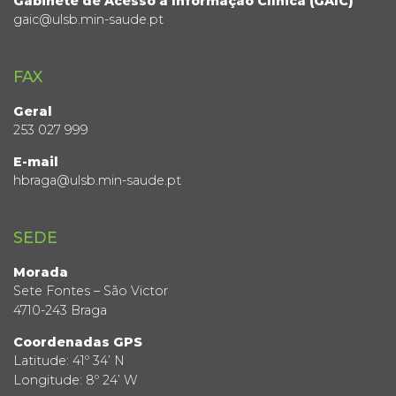
Gabinete de Acesso à Informação Clínica (GAIC)
gaic@ulsb.min-saude.pt
FAX
Geral
253 027 999
E-mail
hbraga@ulsb.min-saude.pt
SEDE
Morada
Sete Fontes – São Victor
4710-243 Braga
Coordenadas GPS
Latitude: 41º 34’ N
Longitude: 8º 24’ W