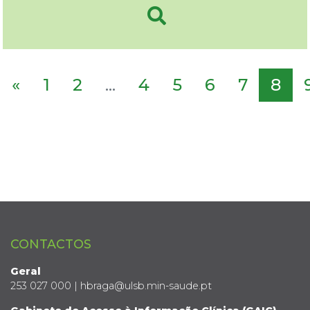
«
1
2
...
4
5
6
7
8
CONTACTOS
Geral
253 027 000 | hbraga@ulsb.min-saude.pt