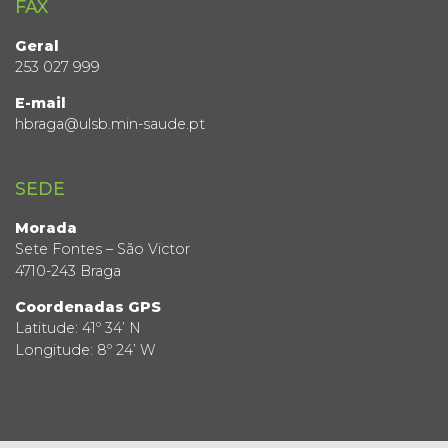
FAX
Geral
253 027 999
E-mail
hbraga@ulsb.min-saude.pt
SEDE
Morada
Sete Fontes – São Victor
4710-243 Braga
Coordenadas GPS
Latitude: 41º 34’ N
Longitude: 8º 24’ W