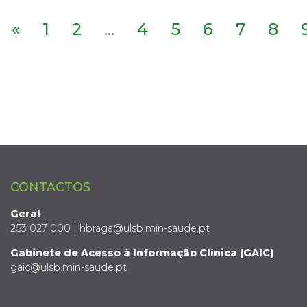
«
1
2
...
4
5
6
7
8
CONTACTOS
Geral
253 027 000 | hbraga@ulsb.min-saude.pt
Gabinete de Acesso à Informação Clínica (GAIC)
gaic@ulsb.min-saude.pt