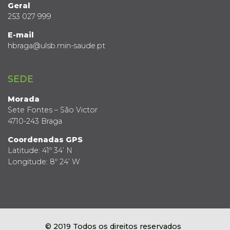
Geral
253 027 999
E-mail
hbraga@ulsb.min-saude.pt
SEDE
Morada
Sete Fontes – São Victor
4710-243 Braga
Coordenadas GPS
Latitude: 41º 34’ N
Longitude: 8º 24’ W
© 2019 Todos os direitos reservados