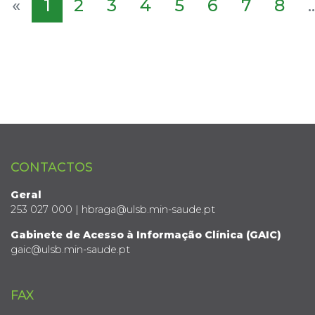
«
1
2
3
4
5
6
7
8
..
CONTACTOS
Geral
253 027 000 | hbraga@ulsb.min-saude.pt
Gabinete de Acesso à Informação Clínica (GAIC)
gaic@ulsb.min-saude.pt
FAX