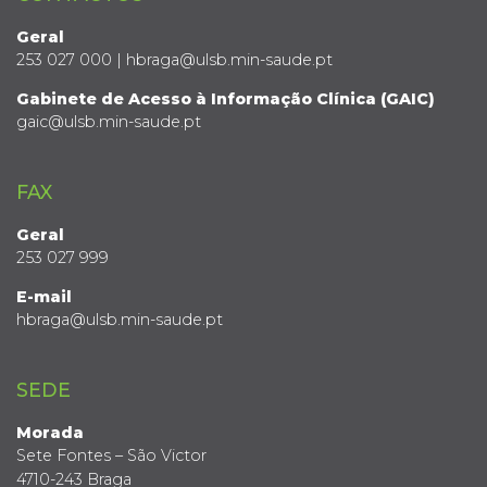
Geral
253 027 000 | hbraga@ulsb.min-saude.pt
Gabinete de Acesso à Informação Clínica (GAIC)
gaic@ulsb.min-saude.pt
FAX
Geral
253 027 999
E-mail
hbraga@ulsb.min-saude.pt
SEDE
Morada
Sete Fontes – São Victor
4710-243 Braga