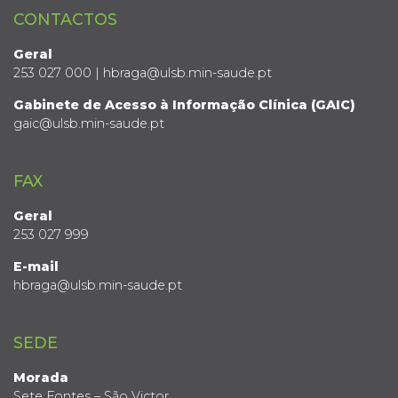
CONTACTOS
Geral
253 027 000 | hbraga@ulsb.min-saude.pt
Gabinete de Acesso à Informação Clínica (GAIC)
gaic@ulsb.min-saude.pt
FAX
Geral
253 027 999
E-mail
hbraga@ulsb.min-saude.pt
SEDE
Morada
Sete Fontes – São Victor