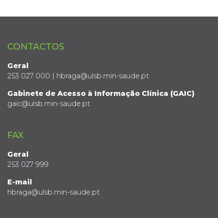
CONTACTOS
Geral
253 027 000 | hbraga@ulsb.min-saude.pt
Gabinete de Acesso à Informação Clínica (GAIC)
gaic@ulsb.min-saude.pt
FAX
Geral
253 027 999
E-mail
hbraga@ulsb.min-saude.pt