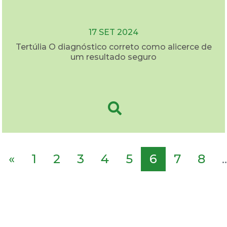
17 SET 2024
Tertúlia O diagnóstico correto como alicerce de
um resultado seguro
«
1
2
3
4
5
6
7
8
..