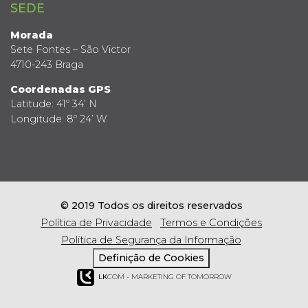
SEDE
Morada
Sete Fontes – São Victor
4710-243 Braga
Coordenadas GPS
Latitude: 41º 34’ N
Longitude: 8º 24’ W
© 2019 Todos os direitos reservados
Política de Privacidade
Termos e Condições
Política de Segurança da Informação
Definição de Cookies
LK
COM - MARKETING OF TOMORROW