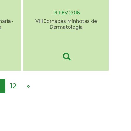
19 FEV 2016
nária -
VIII Jornadas Minhotas de
a
Dermatologia
12
»