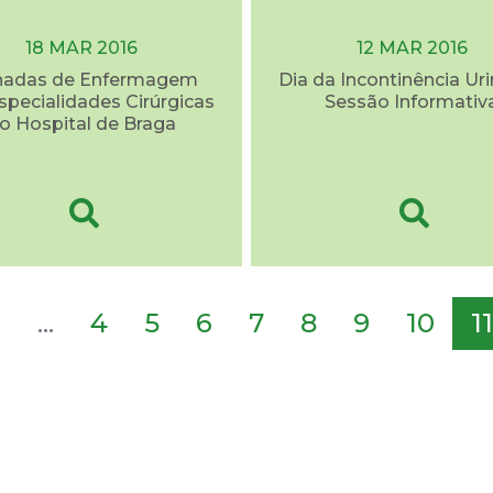
18 MAR 2016
12 MAR 2016
nadas de Enfermagem
Dia da Incontinência Uri
specialidades Cirúrgicas
Sessão Informativ
o Hospital de Braga
2
...
4
5
6
7
8
9
10
11