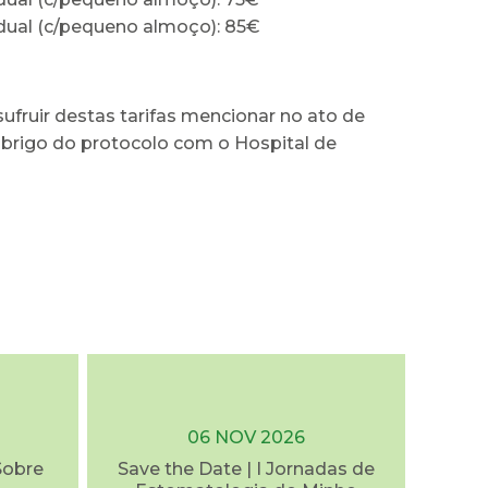
idual (c/pequeno almoço): 85€
sufruir destas tarifas mencionar no ato de
abrigo do protocolo com o Hospital de
06 NOV 2026
Sobre
Save the Date | I Jornadas de