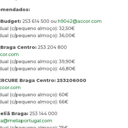
omendados:
S Budget:
253 614 500 ou
h9042@accor.com
idual (c/pequeno almoço): 32,50€
idual (c/pequeno almoço): 36,00€
S Braga Centro:
253 204 800
cor.com
idual (c/pequeno almoço): 39,90€
idual (c/pequeno almoço): 46,80€
ERCURE Braga Centro:
253206000
ccor.com
idual (c/pequeno almoço): 60€
idual (c/pequeno almoço): 66€
eliã Braga:
253 144 000
ga@meliaportugal.com
idual (c/pequeno almoço): 75€