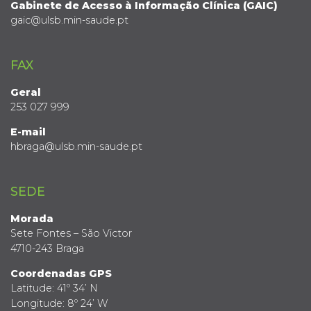
Gabinete de Acesso à Informação Clínica (GAIC)
gaic@ulsb.min-saude.pt
FAX
Geral
253 027 999
E-mail
hbraga@ulsb.min-saude.pt
SEDE
Morada
Sete Fontes – São Victor
4710-243 Braga
Coordenadas GPS
Latitude: 41º 34’ N
Longitude: 8º 24’ W