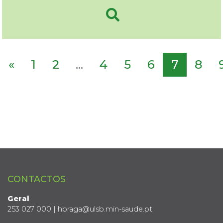
«
1
2
...
4
5
6
7
8
CONTACTOS
Geral
253 027 000 | hbraga@ulsb.min-saude.pt