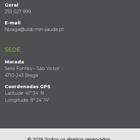
Geral
253 027 999
E-mail
hbraga@ulsb.min-saude.pt
SEDE
Morada
Sete Fontes – São Victor
4710-243 Braga
Coordenadas GPS
Latitude: 41º 34’ N
Longitude: 8º 24’ W
© 2019 Todos os direitos reservados