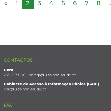
«
1
2
3
4
5
6
7
8
..
CONTACTOS
Geral
253 027 000 | hbraga@ulsb.min-saude.pt
Gabinete de Acesso à Informação Clínica (GAIC)
gaic@ulsb.min-saude.pt
FAX