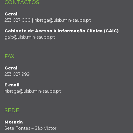
CONTACTOS
Geral
253 027 000 | hbraga@ulsb.min-saude.pt
Gabinete de Acesso à Informação Clínica (GAIC)
gaic@ulsb.min-saude.pt
FAX
Geral
253 027 999
E-mail
hbraga@ulsb.min-saude.pt
SEDE
Morada
Sete Fontes – São Victor