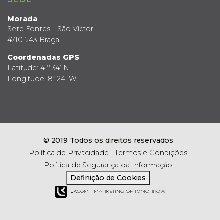
Morada
Sete Fontes – São Victor
4710-243 Braga
Coordenadas GPS
Latitude: 41º 34’ N
Longitude: 8º 24’ W
© 2019 Todos os direitos reservados
Política de Privacidade
Termos e Condições
Política de Segurança da Informação
Definição de Cookies
LK
COM - MARKETING OF TOMORROW