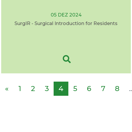
05 DEZ 2024
SurgIR - Surgical Introduction for Residents
«
1
2
3
4
5
6
7
8
..