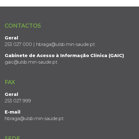
CONTACTOS
Geral
253 027 000 | hbraga@ulsb.min-saude.pt
Gabinete de Acesso à Informação Clínica (GAIC)
gaic@ulsb.min-saude.pt
FAX
Geral
253 027 999
E-mail
hbraga@ulsb.min-saude.pt
SEDE