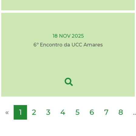
18 NOV 2025
6º Encontro da UCC Amares
«
1
2
3
4
5
6
7
8
..