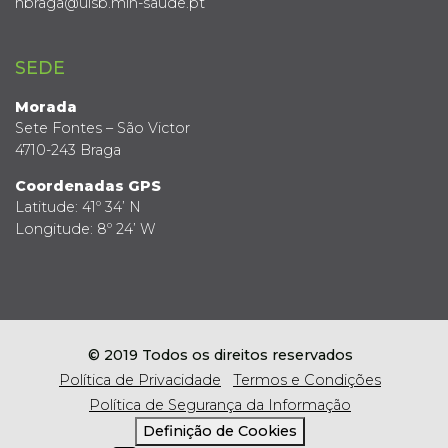
hbraga@ulsb.min-saude.pt
SEDE
Morada
Sete Fontes – São Victor
4710-243 Braga
Coordenadas GPS
Latitude: 41º 34’ N
Longitude: 8º 24’ W
© 2019 Todos os direitos reservados
Política de Privacidade
Termos e Condições
Política de Segurança da Informação
Definição de Cookies