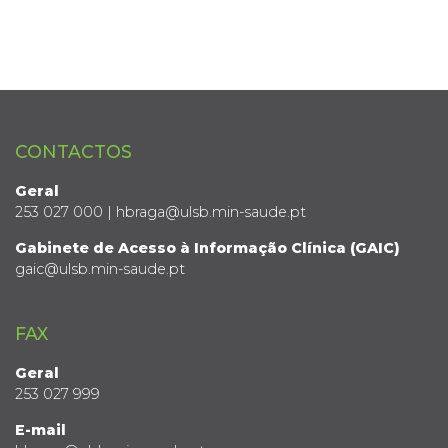
CONTACTOS
Geral
253 027 000 | hbraga@ulsb.min-saude.pt
Gabinete de Acesso à Informação Clínica (GAIC)
gaic@ulsb.min-saude.pt
FAX
Geral
253 027 999
E-mail