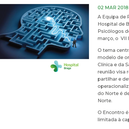
02 MAR 2018
A Equipa de P
Hospital de 
Psicólogos d
março, o VII
O tema centr
modelo de or
Clínica e da 
reunião visa 
partilhar e de
operacionali
do Norte é d
Norte.
O Encontro é 
limitada à c