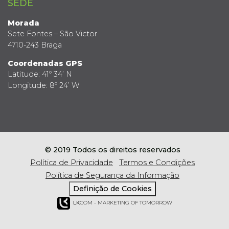
SEDE
Morada
Sete Fontes – São Victor
4710-243 Braga
Coordenadas GPS
Latitude: 41º 34’ N
Longitude: 8º 24’ W
© 2019 Todos os direitos reservados
Política de Privacidade
Termos e Condições
Política de Segurança da Informação
Definição de Cookies
LK
COM - MARKETING OF TOMORROW