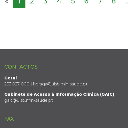
«
1
2
3
4
5
6
7
8
..
CONTACTOS
Geral
253 027 000 | hbraga@ulsb.min-saude.pt
Gabinete de Acesso à Informação Clínica (GAIC)
gaic@ulsb.min-saude.pt
FAX