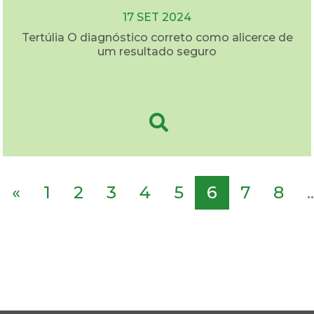
17 SET 2024
Tertúlia O diagnóstico correto como alicerce de
um resultado seguro
«
1
2
3
4
5
6
7
8
..