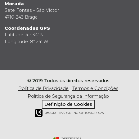
Morada
Sete Fontes – São Victor
4710-243 Braga
Coordenadas GPS
Latitude: 41º 34’ N
Longitude: 8º 24’ W
© 2019 Todos os direitos reservados
Política de Privacidade
Termos e Condições
Política de Segurança da Informação
Definição de Cookies
LK
COM - MARKETING OF TOMORROW