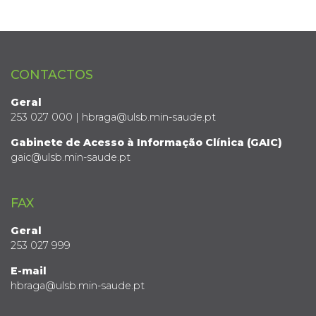
CONTACTOS
Geral
253 027 000 | hbraga@ulsb.min-saude.pt
Gabinete de Acesso à Informação Clínica (GAIC)
gaic@ulsb.min-saude.pt
FAX
Geral
253 027 999
E-mail
hbraga@ulsb.min-saude.pt