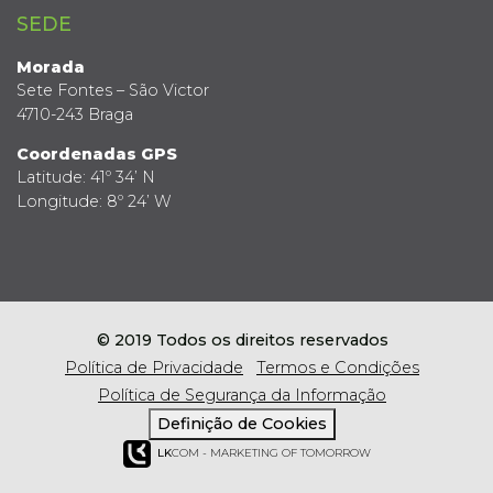
SEDE
Morada
Sete Fontes – São Victor
4710-243 Braga
Coordenadas GPS
Latitude: 41º 34’ N
Longitude: 8º 24’ W
© 2019 Todos os direitos reservados
Política de Privacidade
Termos e Condições
Política de Segurança da Informação
Definição de Cookies
LK
COM - MARKETING OF TOMORROW