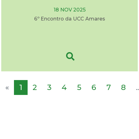
18 NOV 2025
6º Encontro da UCC Amares
«
1
2
3
4
5
6
7
8
..