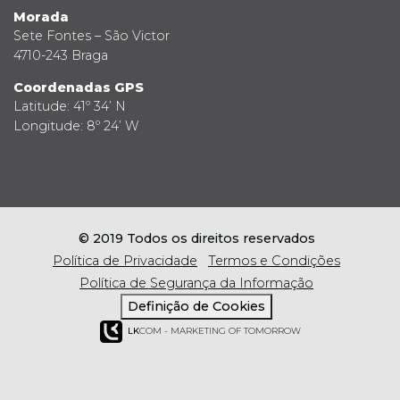
Morada
Sete Fontes – São Victor
4710-243 Braga
Coordenadas GPS
Latitude: 41º 34’ N
Longitude: 8º 24’ W
© 2019 Todos os direitos reservados
Política de Privacidade
Termos e Condições
Política de Segurança da Informação
Definição de Cookies
LK
COM - MARKETING OF TOMORROW