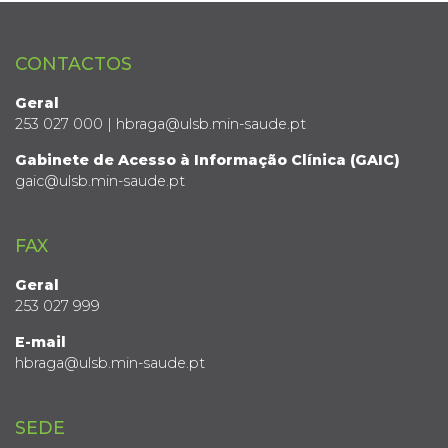
CONTACTOS
Geral
253 027 000 | hbraga@ulsb.min-saude.pt
Gabinete de Acesso à Informação Clínica (GAIC)
gaic@ulsb.min-saude.pt
FAX
Geral
253 027 999
E-mail
hbraga@ulsb.min-saude.pt
SEDE