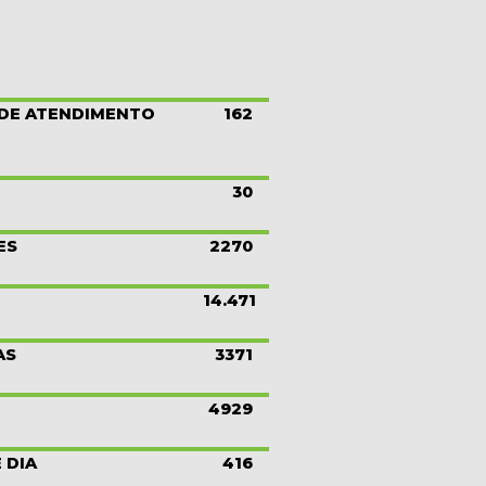
 DE ATENDIMENTO
162
30
ES
2270
14.471
AS
3371
4929
 DIA
416