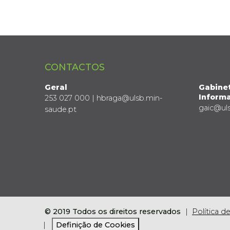
CONTACTOS
Geral
Gabine
Informa
253 027 000 | hbraga@ulsb.min-
gaic@ul
saude.pt
© 2019 Todos os direitos reservados
Política d
Definição de Cookies