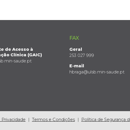
FAX
te de Acesso à
Geral
ção Clínica (GAIC)
253 027 999
sb.min-saude.pt
E-mail
hbraga@ulsb.min-saude.pt
e Privacidade
Termos e Condições
Política de Segurança 