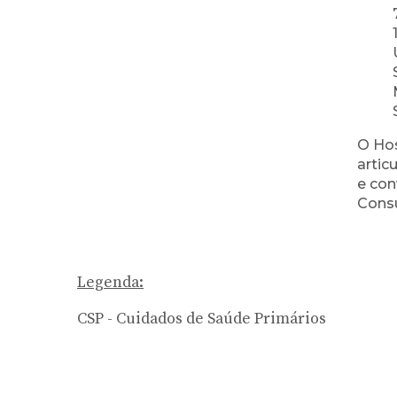
O Hos
artic
e con
Consu
Legenda:
CSP - Cuidados de Saúde Primários