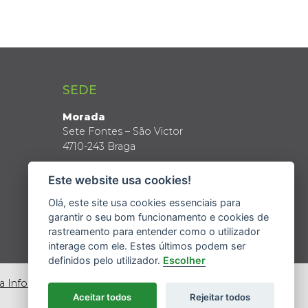
SEDE
Morada
Sete Fontes – São Victor
4710-243 Braga
Coordenadas GPS
Este website usa cookies!
Latitude: 41º 34’ N
Longitude: 8º 24’ W
Olá, este site usa cookies essenciais para
garantir o seu bom funcionamento e cookies de
rastreamento para entender como o utilizador
interage com ele. Estes últimos podem ser
definidos pelo utilizador.
Escolher
da Informação
Aceitar todos
Rejeitar todos