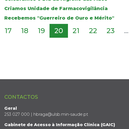
Criamos Unidade de Farmacovigilância
Recebemos "Guerreiro de Ouro e Mérito"
17
18
19
20
21
22
23
...
CONTACTOS
Geral
253 027 000 | hbraga@ulsb.min-saude.pt
Gabinete de Acesso à Informação Clínica (GAIC)