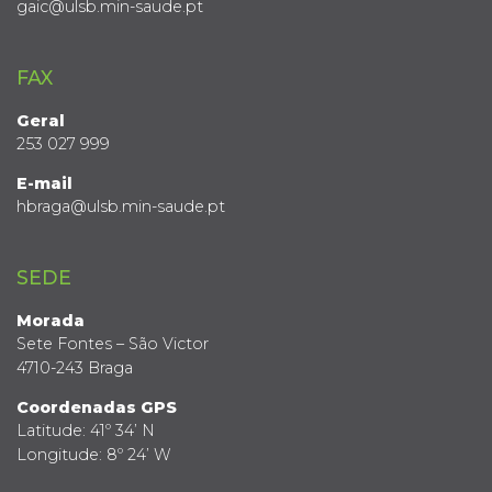
gaic@ulsb.min-saude.pt
FAX
Geral
253 027 999
E-mail
hbraga@ulsb.min-saude.pt
SEDE
Morada
Sete Fontes – São Victor
4710-243 Braga
Coordenadas GPS
Latitude: 41º 34’ N
Longitude: 8º 24’ W