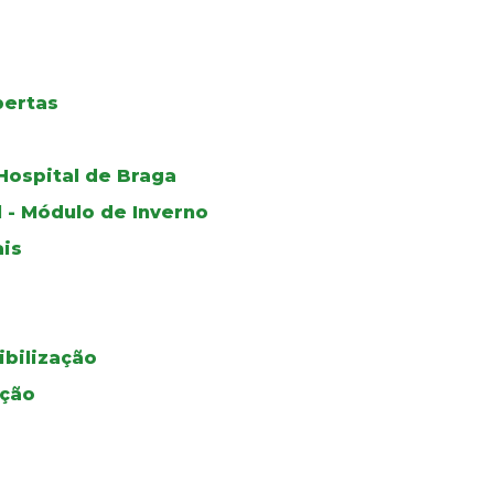
bertas
Hospital de Braga
 - Módulo de Inverno
is
bilização
ação