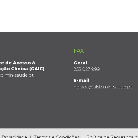
FAX
te de Acesso à
Geral
ção Clínica (GAIC)
253 027 999
sb.min-saude.pt
E-mail
hbraga@ulsb.min-saude.pt
e Privacidade
Termos e Condições
Política de Segurança 