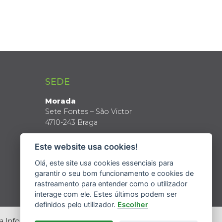
SEDE
Morada
Sete Fontes – São Victor
4710-243 Braga
Coordenadas GPS
Este website usa cookies!
Latitude: 41º 34’ N
Longitude: 8º 24’ W
Olá, este site usa cookies essenciais para
garantir o seu bom funcionamento e cookies de
rastreamento para entender como o utilizador
interage com ele. Estes últimos podem ser
definidos pelo utilizador.
Escolher
da Informação