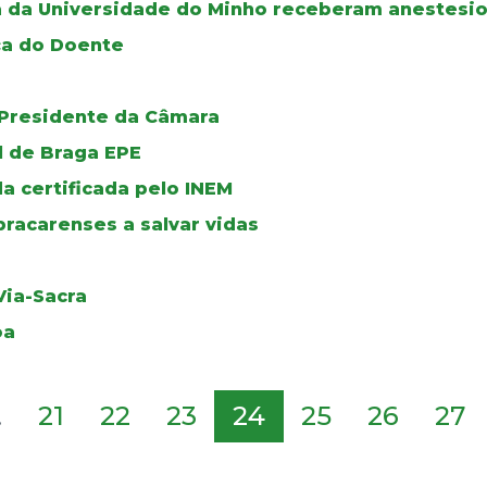
a da Universidade do Minho receberam anestesio
ça do Doente
 Presidente da Câmara
l de Braga EPE
 certificada pelo INEM
bracarenses a salvar vidas
ia-Sacra
oa
.
21
22
23
24
25
26
27