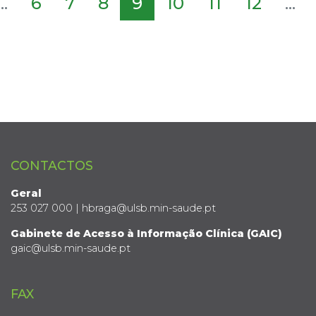
...
6
7
8
9
10
11
12
...
CONTACTOS
Geral
253 027 000 | hbraga@ulsb.min-saude.pt
Gabinete de Acesso à Informação Clínica (GAIC)
gaic@ulsb.min-saude.pt
FAX