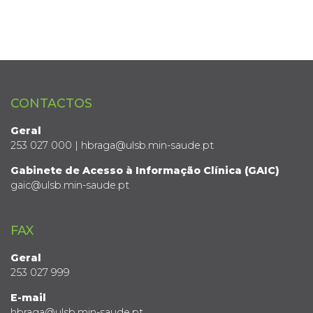
CONTACTOS
Geral
253 027 000 | hbraga@ulsb.min-saude.pt
Gabinete de Acesso à Informação Clínica (GAIC)
gaic@ulsb.min-saude.pt
FAX
Geral
253 027 999
E-mail
hbraga@ulsb.min-saude.pt