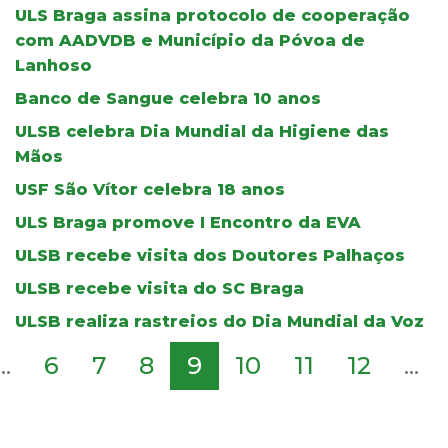
ULS Braga assina protocolo de cooperação
com AADVDB e Município da Póvoa de
Lanhoso
Banco de Sangue celebra 10 anos
ULSB celebra Dia Mundial da Higiene das
Mãos
USF São Vítor celebra 18 anos
ULS Braga promove I Encontro da EVA
ULSB recebe visita dos Doutores Palhaços
ULSB recebe visita do SC Braga
ULSB realiza rastreios do Dia Mundial da Voz
...
6
7
8
9
10
11
12
...