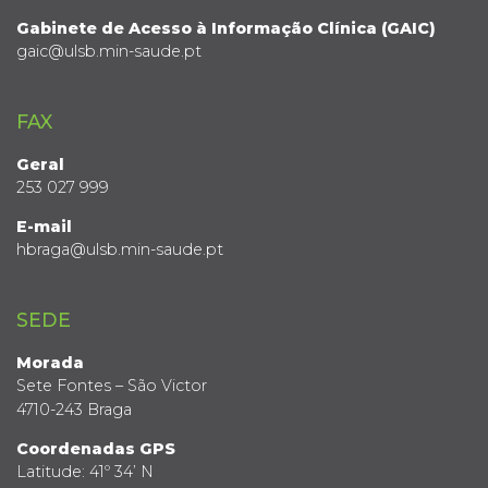
Gabinete de Acesso à Informação Clínica (GAIC)
gaic@ulsb.min-saude.pt
FAX
Geral
253 027 999
E-mail
hbraga@ulsb.min-saude.pt
SEDE
Morada
Sete Fontes – São Victor
4710-243 Braga
Coordenadas GPS
Latitude: 41º 34’ N