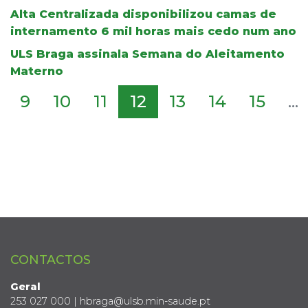
Alta Centralizada disponibilizou camas de
internamento 6 mil horas mais cedo num ano
ULS Braga assinala Semana do Aleitamento
Materno
9
10
11
12
13
14
15
...
CONTACTOS
Geral
253 027 000 | hbraga@ulsb.min-saude.pt